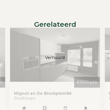
Gerelateerd
Verhuurd
/m
€1900 p/m
Mignot en De Blockplein
86
Eindhoven