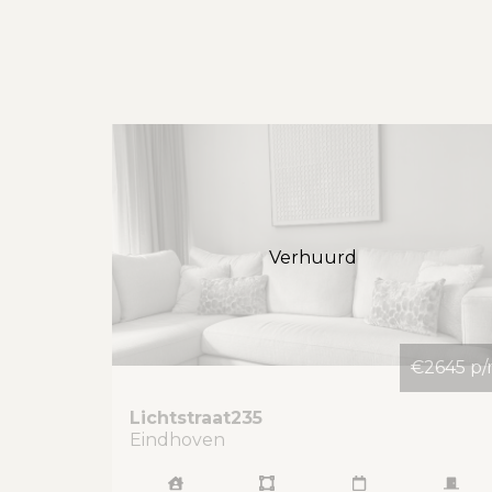
Verhuurd
€2645 p
Lichtstraat
235
Eindhoven