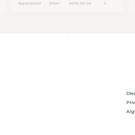
Appartement
100m²
0000-00-00
2
Dis
Pri
Alg