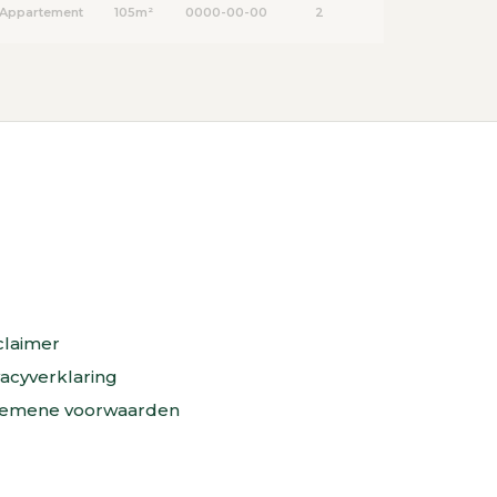
Appartement
105m²
0000-00-00
2
claimer
vacyverklaring
emene voorwaarden