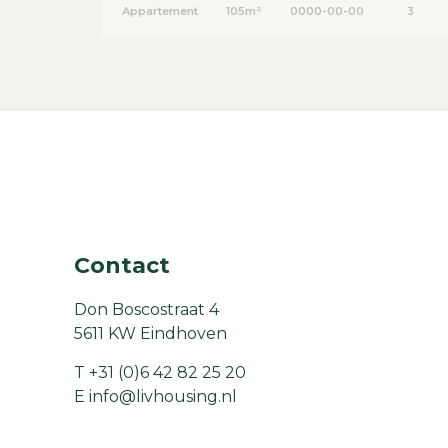
Appartement
105m²
0000-00-00
3
Contact
Don Boscostraat 4
5611 KW Eindhoven
T
+31 (0)6 42 82 25 20
E
info@livhousing.nl