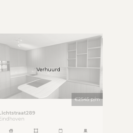
Verhuurd
€2545 p/m
Lichtstraat
289
Eindhoven