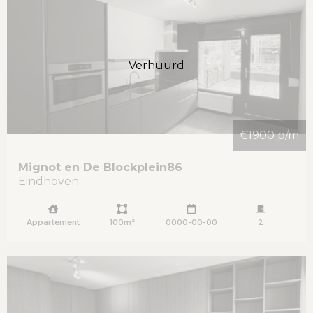
Verhuurd
€1900 p/m
Mignot en De Blockplein
86
Eindhoven
Appartement
100m²
0000-00-00
2