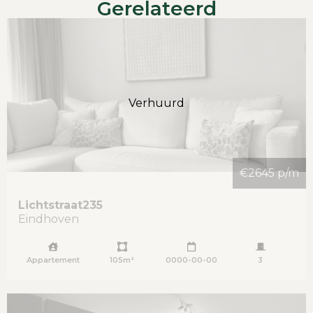
Gerelateerd
Verhuurd
€2645 p/m
Lichtstraat
235
Eindhoven
Appartement
105m²
0000-00-00
3