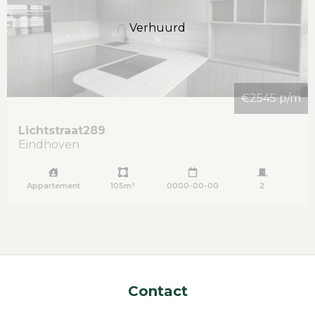
Verhuurd
€2545 p/m
Lichtstraat
289
Eindhoven
Appartement
105m²
0000-00-00
2
Contact