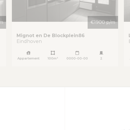
/m
€1900 p/m
Mignot en De Blockplein
86
Eindhoven
Appartement
100m²
0000-00-00
2