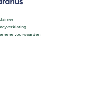
claimer
vacyverklaring
emene voorwaarden