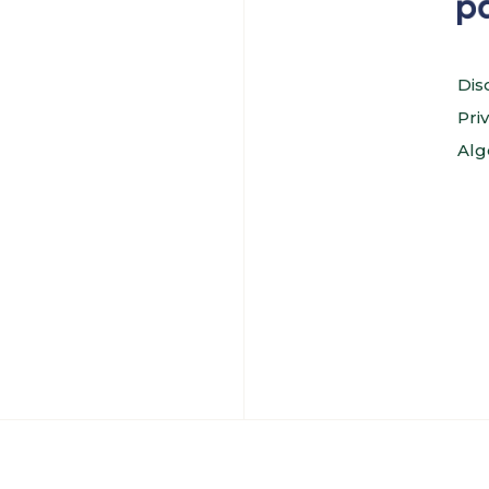
Dis
Pri
Alg