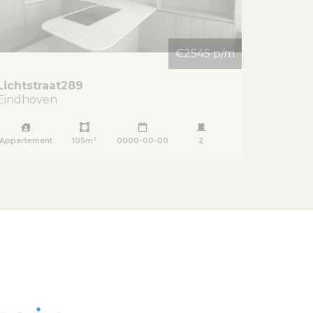
€2545 p/m
Lichtstraat
289
Eindhoven
Appartement
105m²
0000-00-00
2