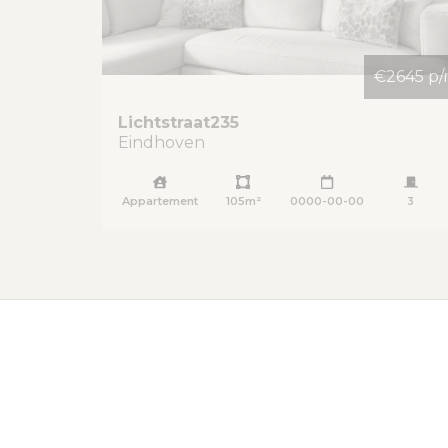
€2645 p
Lichtstraat
235
Eindhoven
Appartement
105m²
0000-00-00
3