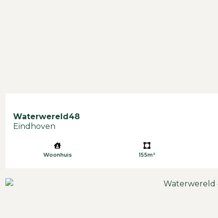
Aanvaarding in overleg
Bent u op zoek naar een ruim, licht en modern
appartement op een van de beste locaties van
Eindhoven? Neem dan gerust contact met ons op
voor een bezichtiging.
Waterwereld
48
Eindhoven
Woonhuis
155m²