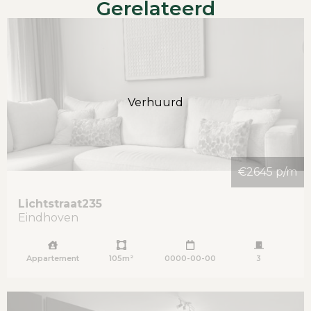
Gerelateerd
-Inkomenseis van ca. 3x de huur als bruto
inkomen met vast werkcontract.
-Waarborgsom € 3.900,-
-Beschikbaar per direct
Verhuurd
€2645 p/m
Lichtstraat
235
Eindhoven
Appartement
105m²
0000-00-00
3