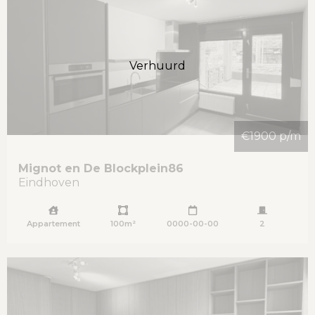
Verhuurd
€1900 p/m
Mignot en De Blockplein
86
Eindhoven
Appartement
100m²
0000-00-00
2