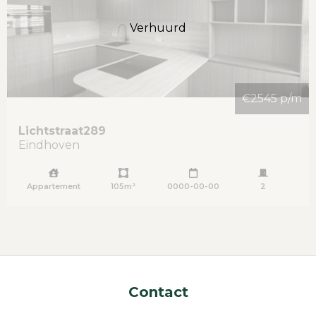
Verhuurd
€2545 p/m
Lichtstraat
289
Eindhoven
Appartement
105m²
0000-00-00
2
Contact