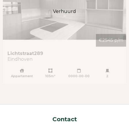
Verhuurd
€2545 p/m
Lichtstraat
289
Eindhoven
Appartement
105m²
0000-00-00
2
Contact