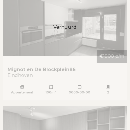
Verhuurd
€1900 p/m
Mignot en De Blockplein
86
Eindhoven
Appartement
100m²
0000-00-00
2