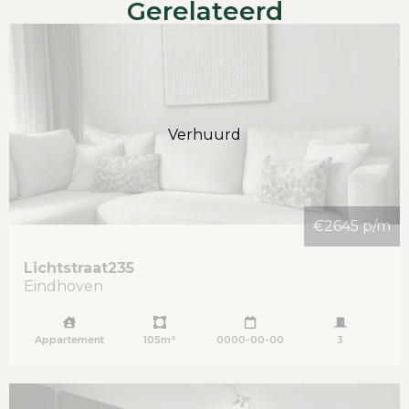
Gerelateerd
Verhuurd
€2645 p/m
Lichtstraat
235
Eindhoven
Appartement
105m²
0000-00-00
3