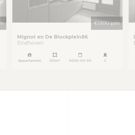
/m
€1900 p/m
Mignot en De Blockplein
86
Eindhoven
Appartement
100m²
0000-00-00
2