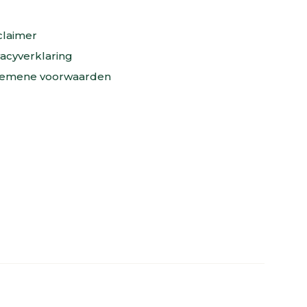
claimer
vacyverklaring
emene voorwaarden