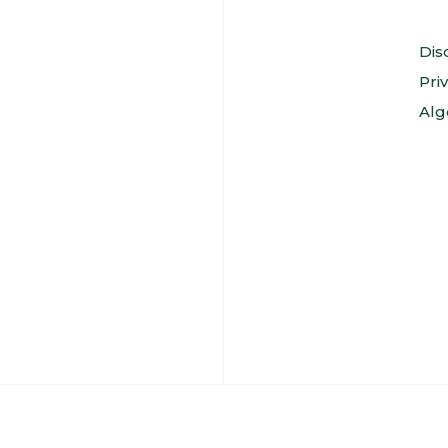
Dis
Pri
Alg