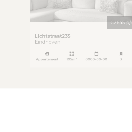
€2645 p
Lichtstraat
235
Eindhoven
Appartement
105m²
0000-00-00
3