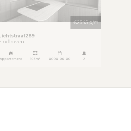
€2545 p/m
Lichtstraat
289
Eindhoven
Appartement
105m²
0000-00-00
2